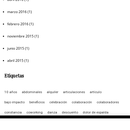
marzo 2016
(1)
febrero 2016
(1)
noviembre 2015
(1)
junio 2015
(1)
abril 2015
(1)
Etiquetas
10 años
abdominales
alquiler
articulaciones
artículo
bajo impacto
beneficios
celebración
colaboración
colaboradores
constancia
coworking
danza
descuento
dolor de espalda
ejercicio
equilibrio
espalda
fisioterapeutas
fotografía alonso navarro