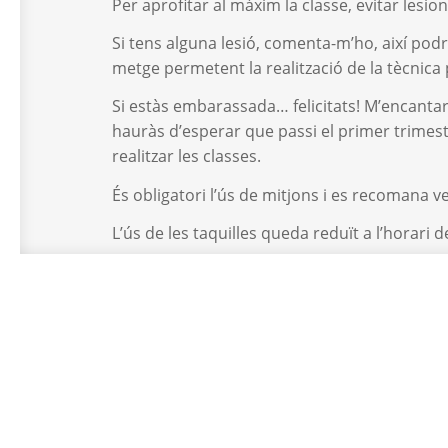
Per aprofitar al màxim la classe, evitar lesio
Si tens alguna lesió, comenta-m’ho, així podr
metge permetent la realització de la tècnica
Si estàs embarassada… felicitats! M’encantarà
hauràs d’esperar que passi el primer trimes
realitzar les classes.
És obligatori l’ús de mitjons i es recomana 
L’ús de les taquilles queda reduït a l’horari
Dins de les instal·lacions no està permès fu
Kenzen Pilates Studio es reserva el dret d’ad