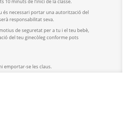
 10 minuts de l’inici de la classe.
eu és necessari portar una autorització del
serà responsabilitat seva.
motius de seguretat per a tu i el teu bebè,
ació del teu ginecòleg conforme pots
ni emportar-se les claus.