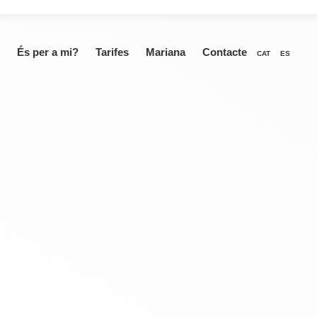
És per a mi?
Tarifes
Mariana
Contacte
CAT
ES