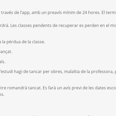
a través de l’app, amb un preavís mínim de 24 hores. El term
erdrà. Les classes pendents de recuperar es perden en el 
à la pèrdua de la classe.
vançat.
ls.
’estudi hagi de tancar per obres, malaltia de la professora,
entre romandrà tancat. Es farà un avís previ de les dates esco
os.