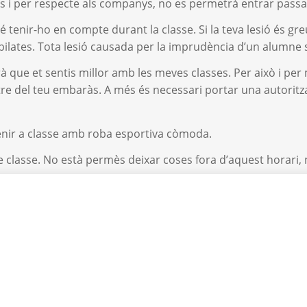
ns i per respecte als companys, no es permetrà entrar passats
é tenir-ho en compte durant la classe. Si la teva lesió és gr
 pilates. Tota lesió causada per la imprudència d’un alumne 
 que et sentis millor amb les meves classes. Per això i per 
tre del teu embaràs. A més és necessari portar una autoritz
venir a classe amb roba esportiva còmoda.
 de classe. No està permès deixar coses fora d’aquest horari, 
mar.
missió.