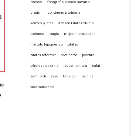
exercici
fotografía alonso navarro
gratis
incontinencia urinaria
kenzen pilates
Kenzen Pilates Studio
lesiones
magia
mejorar sexualidad
método hipopresivo
pilates
pilates reformer
post parto
postura
pérdidas de orina
reducir cintura
salut
sant jordi
sexo
time out
tècnica
vida saludable