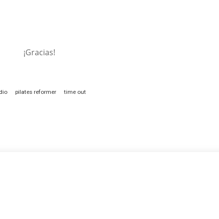
¡Gracias!
dio
pilates reformer
time out