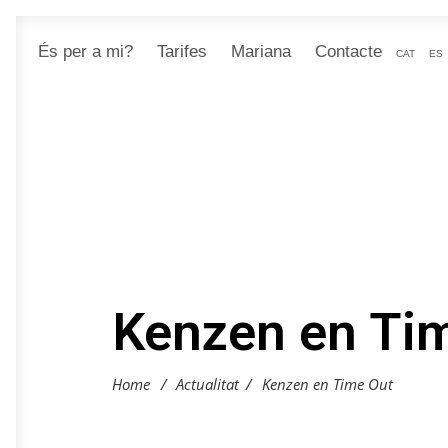
És per a mi?
Tarifes
Mariana
Contacte
CAT
ES
Kenzen en Ti
Home
/
Actualitat
/
Kenzen en Time Out