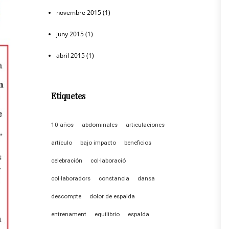
novembre 2015
(1)
juny 2015
(1)
abril 2015
(1)
Etiquetes
10 años
abdominales
articulaciones
artículo
bajo impacto
beneficios
celebración
col·laboració
col·laboradors
constancia
dansa
descompte
dolor de espalda
entrenament
equilibrio
espalda