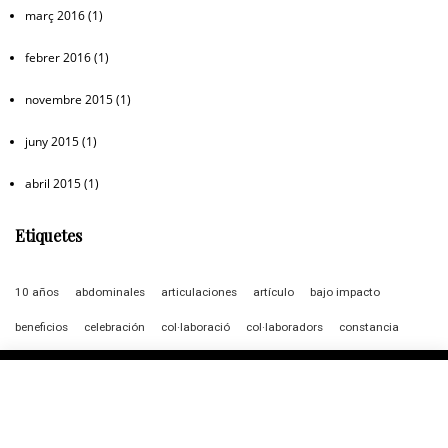
març 2016
(1)
febrer 2016
(1)
novembre 2015
(1)
juny 2015
(1)
abril 2015
(1)
Etiquetes
10 años
abdominales
articulaciones
artículo
bajo impacto
beneficios
celebración
col·laboració
col·laboradors
constancia
dansa
descompte
dolor de espalda
entrenament
equilibrio
espalda
exercici
fotografía alonso navarro
gratis
incontinencia urinaria
kenzen pilates
Kenzen Pilates Studio
lesiones